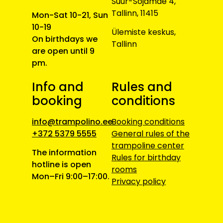
Suur-Sõjamäe 4,
Tallinn, 11415
Mon-Sat 10-21, Sun
10-19
Ülemiste keskus,
On birthdays we
Tallinn
are open until 9
pm.
Info and
Rules and
booking
conditions
info@trampolino.ee
Booking conditions
+372 5379 5555
General rules of the
trampoline center
The information
Rules for birthday
hotline is open
rooms
Mon–Fri 9:00–17:00.
Privacy policy