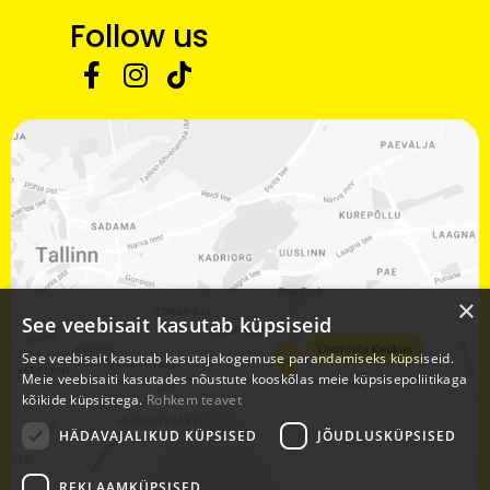
Follow us
×
See veebisait kasutab küpsiseid
See veebisait kasutab kasutajakogemuse parandamiseks küpsiseid.
Meie veebisaiti kasutades nõustute kooskõlas meie küpsisepoliitikaga
kõikide küpsistega.
Rohkem teavet
HÄDAVAJALIKUD KÜPSISED
JÕUDLUSKÜPSISED
REKLAAMKÜPSISED