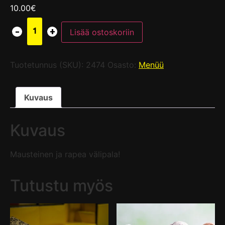
10.00
€
Lisää ostoskoriin
Tuotetunnus (SKU):
2474
Osasto:
Menüü
Kuvaus
Kuvaus
Mausteinen ja rapea välipala!
Tutustu myös