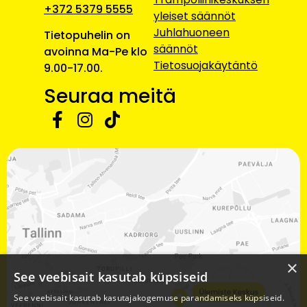
+372 5379 5555
yleiset säännöt
Juhlahuoneen
Tietopuhelin on
säännöt
avoinna Ma-Pe klo
Tietosuojakäytäntö
9.00-17.00.
Seuraa meitä
×
See veebisait kasutab küpsiseid
See veebisait kasutab kasutajakogemuse parandamiseks küpsiseid.