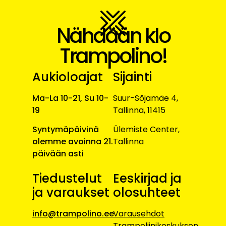
Nähdään klo
Trampolino!
Aukioloajat
Sijainti
Ma-La 10-21, Su 10-
Suur-Sõjamäe 4,
19
Tallinna, 11415
Syntymäpäivinä
Ülemiste Center,
olemme avoinna 21.
Tallinna
päivään asti
Tiedustelut
Eeskirjad ja
ja varaukset
olosuhteet
info@trampolino.ee
Varausehdot
Trampoliinikeskuksen