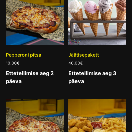
Pepperoni pitsa
Jäätisepakett
10.00
€
40.00
€
Ettetellimise aeg 2
Ettetellimise aeg 3
päeva
päeva