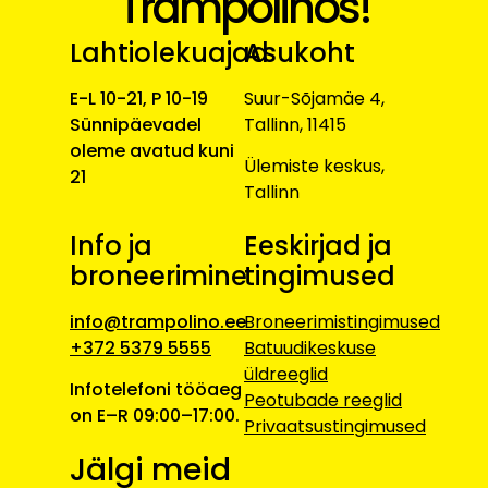
Trampolinos!
Lahtiolekuajad
Asukoht
E-L 10-21, P 10-19
Suur-Sõjamäe 4,
Sünnipäevadel
Tallinn, 11415
oleme avatud kuni
Ülemiste keskus,
21
Tallinn
Info ja
Eeskirjad ja
broneerimine
tingimused
info@trampolino.ee
Broneerimistingimused
+372 5379 5555
Batuudikeskuse
üldreeglid
Infotelefoni tööaeg
Peotubade reeglid
on E–R 09:00–17:00.
Privaatsustingimused
Jälgi meid