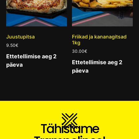
Juustupitsa
Friikad ja kananagitsad
1kg
9.50
€
30.00
€
Ettetellimise aeg 2
Ettetellimise aeg 2
päeva
päeva
Tähistame