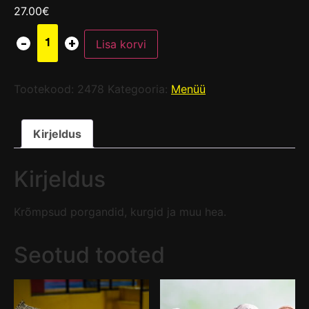
27.00
€
Lisa korvi
Tootekood:
2478
Kategooria:
Menüü
Kirjeldus
Kirjeldus
Krõmpsud porgandid, kurgid ja muu hea.
Seotud tooted