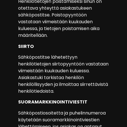
Henkilötietojen poistamiseksi sinun on
otettava yhteyttä asiakastukeen
sähköpostitse. Poistopyyntöön
vastataan viimeistään kuukauden
kuluessa, ja tietojen poistamisen aika
määritellään.
SIIRTO
Sähköpostitse lähetettyyn
henkilötietojen siirtopyyntöön vastataan
viimeistään kuukauden kuluessa.
Asiakastuki tarkistaa henkilön
henkilöllisyyden ja ilmoittaa siirrettävistä
henkilötiedoista.
SUORAMARKKINOINTIVIESTIT
Sähköpostiosoitetta ja puhelinnumeroa
käytetään suoramarkkinointiviestien
lähettämiseen, jos asiakas on antanut