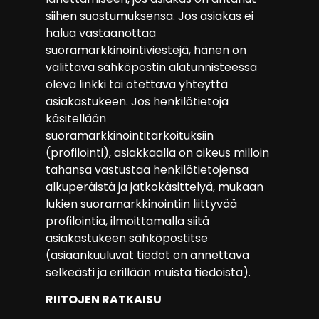
siihen suostumuksensa. Jos asiakas ei
halua vastaanottaa
suoramarkkinointiviestejä, hänen on
valittava sähköpostin alatunnisteessa
oleva linkki tai otettava yhteyttä
asiakastukeen. Jos henkilötietoja
käsitellään
suoramarkkinointitarkoituksiin
(profilointi), asiakkaalla on oikeus milloin
tahansa vastustaa henkilötietojensa
alkuperäistä ja jatkokäsittelyä, mukaan
lukien suoramarkkinointiin liittyvää
profilointia, ilmoittamalla siitä
asiakastukeen sähköpostitse
(asiaankuuluvat tiedot on annettava
selkeästi ja erillään muista tiedoista).
RIITOJEN RATKAISU