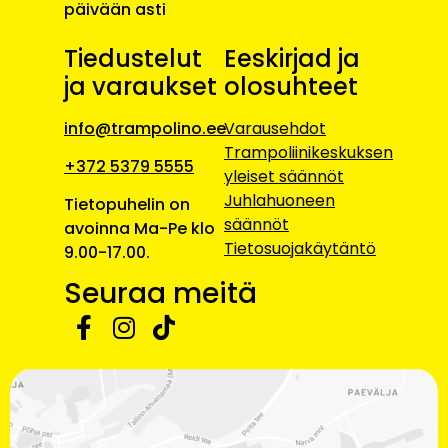
päivään asti
Tiedustelut
Eeskirjad ja
ja varaukset
olosuhteet
info@trampolino.ee
Varausehdot
Trampoliinikeskuksen
+372 5379 5555
yleiset säännöt
Juhlahuoneen
Tietopuhelin on
säännöt
avoinna Ma-Pe klo
Tietosuojakäytäntö
9.00-17.00.
Seuraa meitä