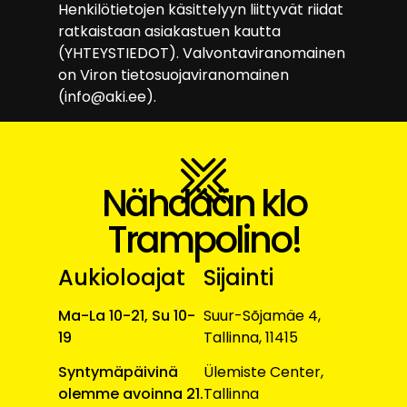
Henkilötietojen käsittelyyn liittyvät riidat
ratkaistaan ​​asiakastuen kautta
(YHTEYSTIEDOT). Valvontaviranomainen
on Viron tietosuojaviranomainen
(info@aki.ee).
Nähdään klo
Trampolino!
Aukioloajat
Sijainti
Ma-La 10-21, Su 10-
Suur-Sõjamäe 4,
19
Tallinna, 11415
Syntymäpäivinä
Ülemiste Center,
olemme avoinna 21.
Tallinna