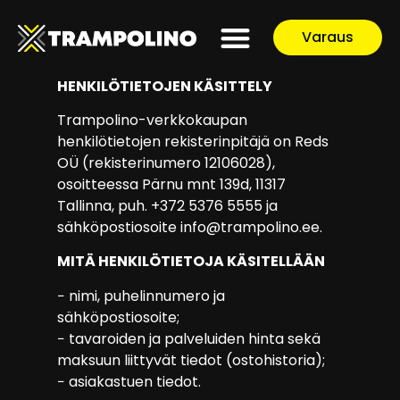
Varaus
HENKILÖTIETOJEN KÄSITTELY
Trampolino-verkkokaupan
henkilötietojen rekisterinpitäjä on Reds
OÜ (rekisterinumero 12106028),
osoitteessa Pärnu mnt 139d, 11317
Tallinna, puh. +372 5376 5555 ja
sähköpostiosoite info@trampolino.ee.
MITÄ HENKILÖTIETOJA KÄSITELLÄÄN
− nimi, puhelinnumero ja
sähköpostiosoite;
− tavaroiden ja palveluiden hinta sekä
maksuun liittyvät tiedot (ostohistoria);
− asiakastuen tiedot.