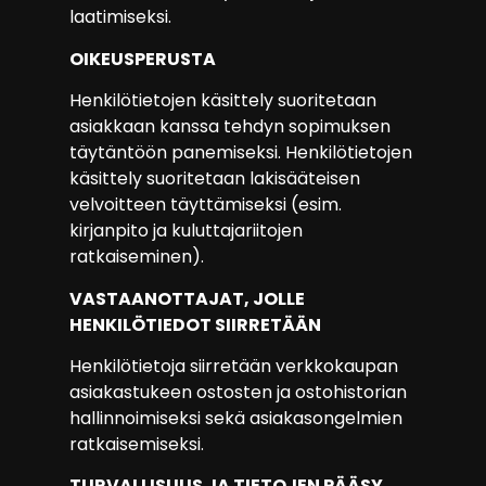
laatimiseksi.
OIKEUSPERUSTA
Henkilötietojen käsittely suoritetaan
asiakkaan kanssa tehdyn sopimuksen
täytäntöön panemiseksi. Henkilötietojen
käsittely suoritetaan lakisääteisen
velvoitteen täyttämiseksi (esim.
kirjanpito ja kuluttajariitojen
ratkaiseminen).
VASTAANOTTAJAT, JOLLE
HENKILÖTIEDOT SIIRRETÄÄN
Henkilötietoja siirretään verkkokaupan
asiakastukeen ostosten ja ostohistorian
hallinnoimiseksi sekä asiakasongelmien
ratkaisemiseksi.
TURVALLISUUS JA TIETOJEN PÄÄSY