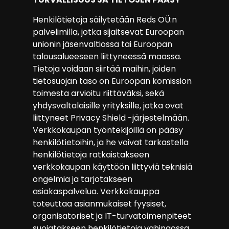
Henkilötietoja säilytetään Reds OÜ:n
palvelimilla, jotka sijaitsevat Euroopan
unionin jäsenvaltiossa tai Euroopan
talousalueeseen liittyneessä maassa.
Tietoja voidaan siirtää maihin, joiden
tietosuojan taso on Euroopan komission
toimesta arvioitu riittäväksi, sekä
yhdysvaltalaisille yrityksille, jotka ovat
liittyneet Privacy Shield -järjestelmään.
Verkkokaupan työntekijöillä on pääsy
henkilötietoihin, ja he voivat tarkastella
henkilötietoja ratkaistakseen
verkkokaupan käyttöön liittyviä teknisiä
ongelmia ja tarjotakseen
asiakaspalvelua. Verkkokauppa
toteuttaa asianmukaiset fyysiset,
organisatoriset ja IT-turvatoimenpiteet
suojatakseen henkilötietoja vahingossa